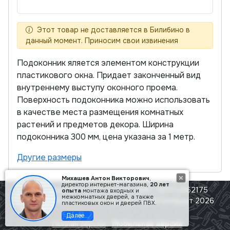
Этот товар не доставляется в Билибино в
данный момент. Приносим свои извинения
Подоконник яляется элементом конструкции
пластикового окна. Придает законченный вид
внутреннему выступу оконного проема.
Поверхность подоконника можно использовать
в качестве места размещения комнатных
растений и предметов декора. Ширина
подоконника 300 мм, цена указана за 1 метр.
Другие размеры
Михашев Антон Викторович
,
директор интернет-магазина,
20 лет
ИП Михашев Антон Викторович ИНН: 790152962175
опыта
монтажа входных и
межкомнатных дверей, а также
ОГРН: 322790000001812 © Сам Строй Комфорт 2026
пластиковых окон и дверей ПВХ.
Далее...
Полная версия
Мобильная версия